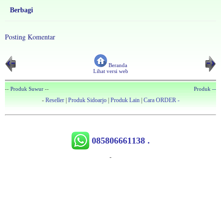
Berbagi
Posting Komentar
‹-
-›
Beranda
Lihat versi web
--
Produk Suwur
--
Produk --
-
Reseller
|
Produk Sidoarjo
|
Produk Lain
|
Cara ORDER -
085806661138 .
-