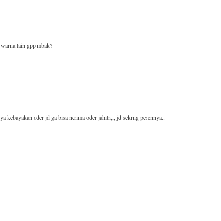
n warna lain gpp mbak?
 kebayakan oder jd ga bisa nerima oder jahitn,,, jd sekrng pesennya..