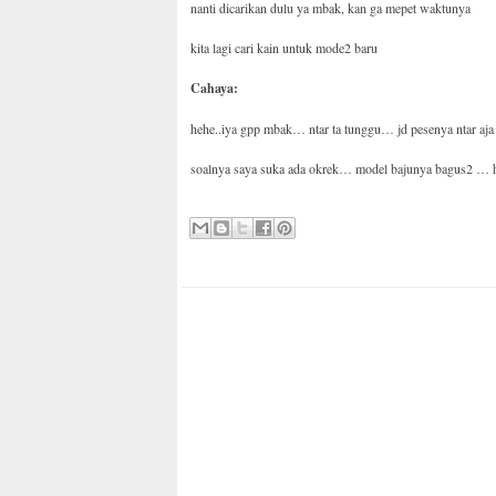
nanti dicarikan dulu ya mbak, kan ga mepet waktunya
kita lagi cari kain untuk mode2 baru
Cahaya:
hehe..iya gpp mbak… ntar ta tunggu… jd pesenya ntar aja
soalnya saya suka ada okrek… model bajunya bagus2 … h