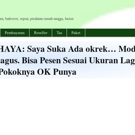
mut, badcover, seprai, peralatan rumah tangga, fasion
Pembayaran
Reseller
Tas
Paket
YA: Saya Suka Ada okrek… Mod
gus. Bisa Pesen Sesuai Ukuran Lag
Pokoknya OK Punya