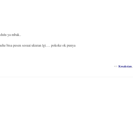
 dulu ya mbak..
ehe bisa pesen sesuai ukuran lgi…. pokoke ok punya
=>
Kesaksian