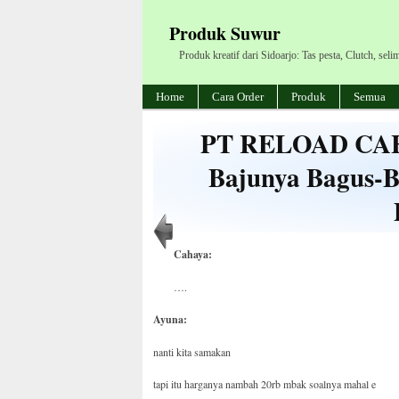
Produk Suwur
Produk kreatif dari Sidoarjo: Tas pesta, Clutch, seli
Home
Cara Order
Produk
Semua
PT RELOAD CAHA
Bajunya Bagus-Ba
Cahaya:
….
Ayuna:
nanti kita samakan
tapi itu harganya nambah 20rb mbak soalnya mahal e