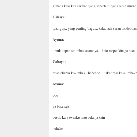
gimana kalo kita carikan yang seperti itu yang lebih murah
Cahaya:
iya.. gpp.. yang penting bagus.. kalau ada saran model da
Ayuna:
untuk kapan sih mbak acaranya.. kalo mepet kita ga bisa
Cahaya:
buat lebaran kok mbak.. hehehhe… takut ntar kalau mbaknya
Ayuna:
ooo
ya bisa saja
besok karyawanku mau belanja kain
hehehe