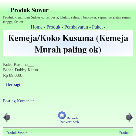
Produk Suwur
Produk kreatif dari Sidoarjo: Tas pesta, Clutch, selimut, badcover, seprai, peralatan rumah
tangga, fasion
Home
-
Produk
-
Pembayaran
-
Paket
-
Kemeja/Koko Kusuma (Kemeja
Murah paling ok)
Koko Kusuma___
Bahan Dobby Katun___
Rp 89.000,-
Berbagi
Posting Komentar
‹-
-›
Beranda
Lihat versi web
--
Produk Suwur
--
Produk --